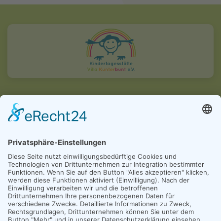
Kita Villa Kunterbunt e.V.
Dammelsfurther Weg 16-18
51503 Rösrath
7:30 - 16:30 Uhr
02205 / 3553
leitung@kita-villakunterbunt-ev.de
Anmeldung bei LittleBird