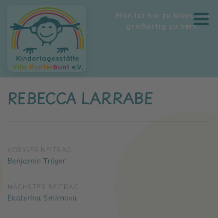
Skip
M
Man ist nie zu klein, um
to
groß­artig zu sein.
content
REBECCA LARRABE
POST
VORIGER BEITRAG
Benjamin Tröger
NAVIGATION
NÄCHSTER BEITRAG
Ekaterina Smirnova