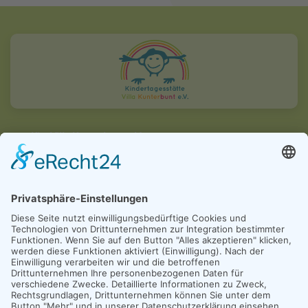
Kita Villa Kunterbunt e.V.
Dammelsfurther Weg 16-18
51503 Rösrath
7:30 - 16:30 Uhr
02205 / 3553
leitung@kita-villakunterbunt-ev.de
Anmeldung bei LittleBird