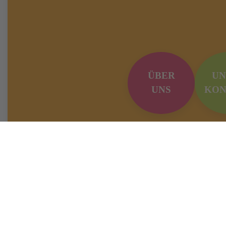
ÜBER
UN
UNS
KON
Kita Villa K
Dammelsfur
51503 Rösr