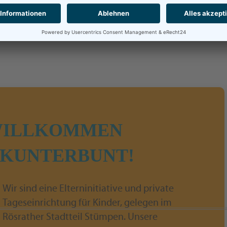
WILLKOMMEN
A KUNTERBUNT!
Wir sind eine Elterninitiative und private
Tageseinrichtung für Kinder, gelegen im
Rösrather Stadtteil Stümpen. Unsere