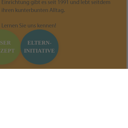
Einrichtung gibt es seit 1991 und lebt seitdem
ihren kunterbunten Alltag.
Lernen Sie uns kennen!
SER
ELTERN-
ZEPT
INITIATIVE
unterbunt e.V.
7:30 - 16:30 Uhr
ther Weg 16-18
02205 / 3553
ath
leitung@kita-villakunt
ev.de